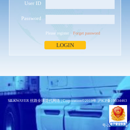
User ID
Password
Please register
Forget password
SILKWAYER 丝路全球货代网络 | Corporation©2019年
沪ICP备19034463
号-2